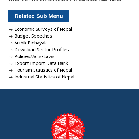
Note: You can download the Government Acts, Rules,
Bye-Laws, Treaties and Policies
from
http://www.lawcommission.gov.np
Related Sub Menu
→
Economic Surveys of Nepal
→
Budget Speeches
→
Arthik Bidhayak
→
Download Sector Profiles
→
Policies/Acts/Laws
→
Export Import Data Bank
→
Tourism Statistics of Nepal
→
Industrial Statistics of Nepal