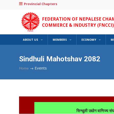
Provincial Chapters
FEDERATION OF NEPALESE CHA
COMMERCE & INDUSTRY (FNCCI)
ABOUT US
MEMBERS
ECONOMY
M
Sindhuli Mahotshav 2082
→
Events
Home
सिन्धुली उद्योग वाणिज्य सं