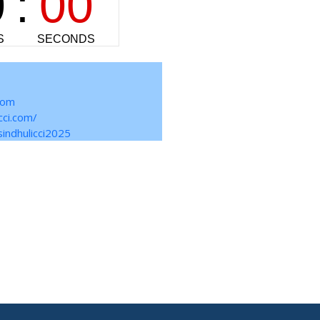
com
cci.com/
indhulicci2025