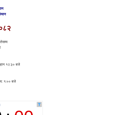
चान
भियान
२०८२
तेसम्म
ी
िहान १२:३० बजे
य: १:०० बजे