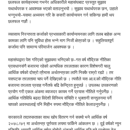
छलफल कार्यक्रममा गभर्नर अधिकारीले महासंघबाट प्रस्तुत सुझाव
यथार्थपरक र आवश्यक भएको वताउनुभयो । सुझाव यथार्थपरक छन, उहाले
भन्नुभयो–यसमा अध्ययन गरि के कसरी कार्यान्वयन गर्न सकिन्छ हामी थप
छलफल गर्छौ ।
व्यवसाय निरन्तरता कर्जाको प्रभावकारी कार्यान्वयनका लागि तलब बाहेक अन्य
कामका लागि पनि सुविधा होस भन्ने माग निजी क्षेत्रको छ । सहुलियतपूर्ण
कर्जामा पनि सामान्य परिमार्जन आवश्यक छ ।
महासंघद्वारा पेश गरिएको सुझावमा भनिएको छ–गत वर्ष मौद्रिक नीतिका
प्रावधानसंगै बजारमा रहेको अत्यधिक तरलताका कारण विशेषगरी चालु
आर्थिक वर्षको दोस्रो त्रैमास अर्थतन्त्रका लागि निक्कै राम्रो रह्यो । तर
यसपटक तरलतामा चाप पर्ने देखिएको छ । त्यसैले यस आ.व.को मौद्रिक नीति
बजारमा तरलता प्रवाह गर्नेतर्फ बढि केन्द्रित हुनुपर्छ । उपलब्ध उपकरणको
प्रयोग गरी एकल अंकमा ब्याजदर कायम गर्ने प्रयास नीतिले गर्नुपर्नेछ ।
आर्थिक गतिविधि बढदा विदेशी विनिमय संचिति र भुक्तानी सन्तुलनमा पर्ने
चापको अवस्थालाई पनि मिहीन रुपमा मौद्रिक नीतिले केलाउनुपर्नेछ ।
सरकारले तदारुकताका साथ खोप वितरण गर्न सक्यो भने आर्थिक वर्ष
२०७८/७९ मा अर्थतन्त्र पूर्णयता लयमा फर्किने आंकलन छ । दुई वर्षको न्युन
वृद्धिपछि आगामी आर्थिक वर्षमा दोहोरो अंकको आर्थिक वृद्धि हुने प्रक्षेपण नेट