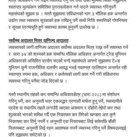
मात्र अधिकरण गर्न पाइने व्यवस्था गर्नु पर्ने तथा उक्त मुल्यमा चिक्त नबुझनेले
स्वतन्त्र मुल्यांकन समितिमा पुनरावलोकन गर्न पाउने व्यवस्था गरिनुपर्ने
महासंघको सुझाव छ । यस्तै सुझावमा संविधानको भाग ३ मौलिक हक अन्तर्गत
उद्योग तथा व्यवसाय सुरक्षाको हक राखिनु पर्ने साथै निजि सम्पत्तिको गोपनियता
र सुरक्षा प्रत्याभुति हुने व्यवस्था कायम हुनुपर्ने उल्लेख छ ।
सर्वोच्च अदालत भित्र वाणिज्य अदालत
व्यवसायको लागी वाणिज्य अदालत सर्वोच्च अदालत भित्र राख्न पर्ने व्यवस्था गर्न
र धारा ३४ को श्रमको हक सम्वन्धि मौलिक अधिकार अन्तर्गत ट्रेड युनियन
अधिकारको असिमित प्रयोग भएको भन्दै महासंघले आफ्नो सुझावमा टे«ड
युनियन कुनै राजनीतिक दलसँग आवद्ध नभई स्वतन्त्र प्रतिष्ठान अन्तर्गत रही
स्वतन्त्र रुपमा हक, अधिकार र कर्तव्यको लागी काम गर्ने गरी संविधानमा
व्यवस्था गरिनु पर्नेमा जोड दिएको छ ।
यस्तै स्थानीय तहको कर सम्वन्धि अधिकारक्षेत्र (धारा २२८) मा संशोधन
गरिनु पर्ने, कर अनुमती पत्र एकलद्धार प्रणाली मार्फत हुनु पर्ने, व्यवसायीले
प्रदेश वा स्थानीय तहले लगाउँदै आएका असमान र दोहोरो तेहेरो कर तथा
शुल्कको भारको समिक्ष गर्दै एक निकायमा कर तिरेको खण्डमा अरु कुनै
निकायमा कर तिर्नु नपर्ने र अनुमती एक निकायबाट लिई सकेपछि बाँकी
निकायबाट अनुमती लिई रहन आवश्यक नपर्ने व्यवस्था गरिनु पर्ने विषयउलाइई
पनि सुझावमा समेटेको छ ।