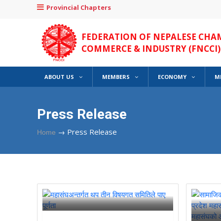
Provincial Chapters
FEDERATION OF NEPALESE CHA
COMMERCE & INDUSTRY (FNCCI)
ABOUT US
MEMBERS
ECONOMY
M
Press Release
→
Press Release
Home